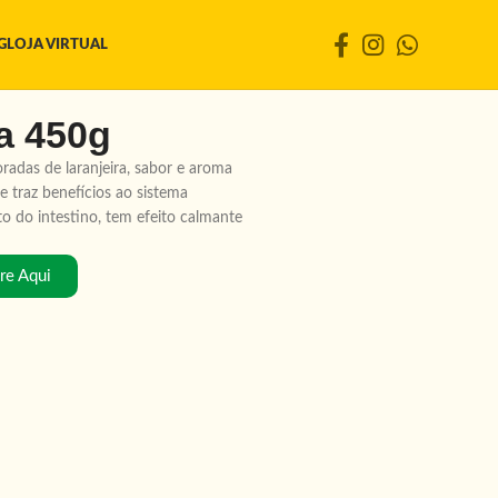
G
LOJA VIRTUAL
ra 450g
oradas de laranjeira, sabor e aroma
 traz benefícios ao sistema
to do intestino, tem efeito calmante
e Aqui