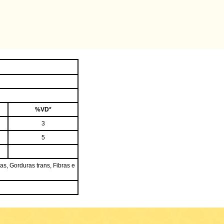
%VD*
3
5
as, Gorduras trans, Fibras e