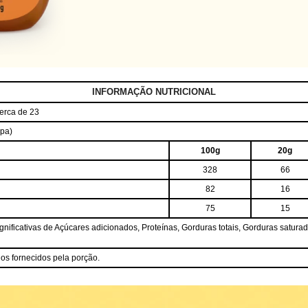
INFORMAÇÃO NUTRICIONAL
erca de 23
opa)
100g
20g
328
66
82
16
75
15
ificativas de Açúcares adicionados, Proteínas, Gorduras totais, Gorduras saturad
ios fornecidos pela porção.