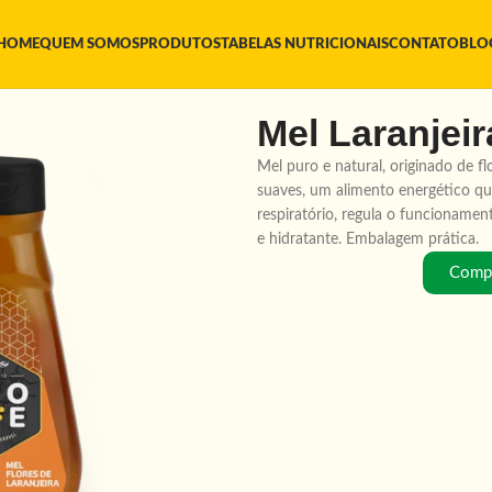
HOME
QUEM SOMOS
PRODUTOS
TABELAS NUTRICIONAIS
CONTATO
BLO
Mel Laranjei
Mel puro e natural, originado de fl
suaves, um alimento energético que
respiratório, regula o funcionamen
e hidratante. Embalagem prática.
Compr