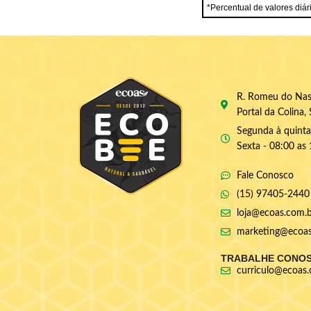
*Percentual de valores diár
R. Romeu do Nas
Portal da Colina
Segunda à quinta 
Sexta - 08:00 as
Fale Conosco
(15) 97405-2440
loja@ecoas.com.
marketing@ecoas
TRABALHE CONO
curriculo@ecoas.