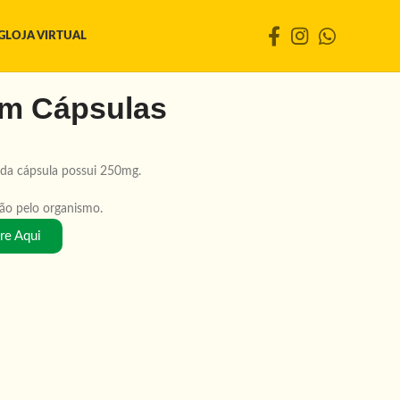
G
LOJA VIRTUAL
em Cápsulas
da cápsula possui 250mg.
ção pelo organismo.
e Aqui