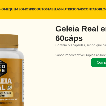
HOME
QUEM SOMOS
PRODUTOS
TABELAS NUTRICIONAIS
CONTATO
BLO
Geleia Real 
60cáps
Contém 60 cápsulas, sendo que ca
Sabor imperceptível, rápida absor
Compr