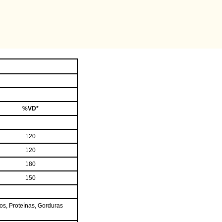
%VD*
120
120
180
150
os, Proteínas, Gorduras