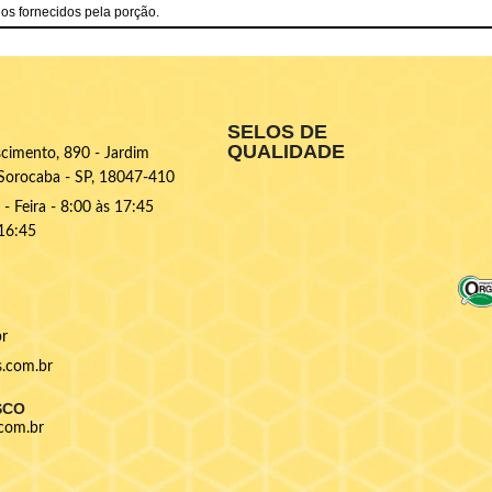
ios fornecidos pela porção.
SELOS DE
QUALIDADE
cimento, 890 - Jardim
, Sorocaba - SP, 18047-410
- Feira - 8:00 às 17:45
 16:45
br
.com.br
SCO
com.br